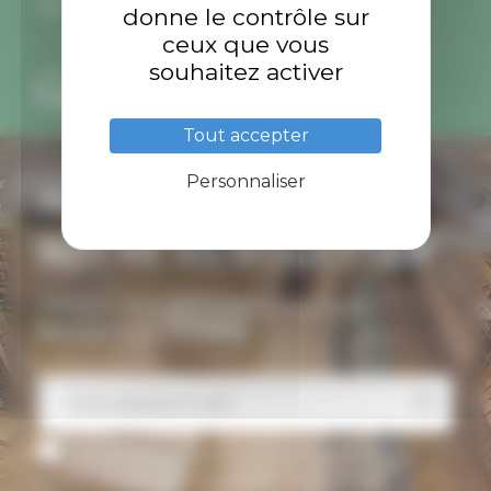
Échanges gratuits
donne le contrôle sur
ceux que vous
souhaitez activer
Conseils personnalisés
par téléphone et mail
Tout accepter
Personnaliser
ABONNEZ-VOUS À
NOTRE NEWSLETTER
Inscrivez-vous pour recevoir toutes nos
promotions et actualités
J’accepte de recevoir la newsletter d’Ardent
Pêche. Désinscription possible à tout moment.