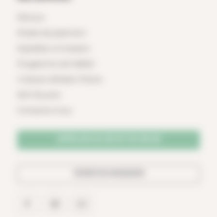
Retours
Modes de paiement
Expédition et livraison
Programme de fidélité
L'histoire d'Ardent Pêche
SAV Mouche
Contactez-nous
APPELER AU 02 97 25 36 56
VENIR EN MAGASIN