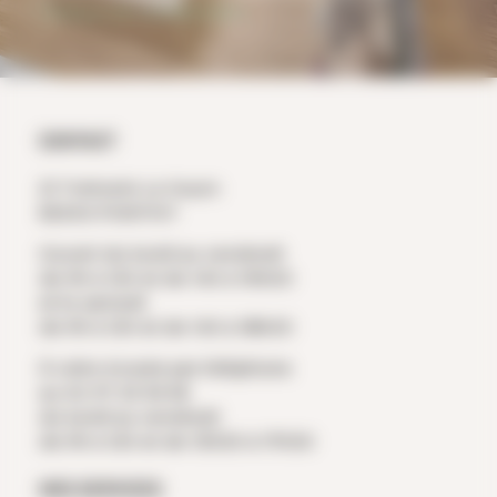
Politique de confidentialité
CONTACT
ZI Trehonin Le Sourn
56300 PONTIVY
Ouvert du lundi au vendredi
de 9h à 12h et de 14h à 19h00
et le samedi
de 9h à 12h et de 14h à 18h00
À votre écoute par téléphone
au 02 97 25 36 56
du lundi au vendredi
de 9h à 12h et de 13h30 à 17h30
NOS SERVICES