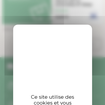
Mouche AB FLY
Universelles NY Sedge
En stock
3,40 €
Affichage 1-5 de 5 article(s)

Retour en haut
Livraison offerte
dès 49€ d'achat
Expédition sous 24h
pour les produits en stock
Ce site utilise des
cookies et vous
Retours gratuits