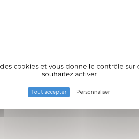
e des cookies et vous donne le contrôle su
souhaitez activer
Tout accepter
Personnaliser