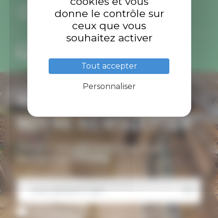
cookies et vous
Retours gratuits
donne le contrôle sur
Échanges gratuits
ceux que vous
souhaitez activer
Conseils personnalisés
par téléphone et mail
Tout accepter
Personnaliser
ABONNEZ-VOUS À
NOTRE NEWSLETTER
Inscrivez-vous pour recevoir toutes nos
promotions et actualités
J’accepte de recevoir la newsletter d’Ardent