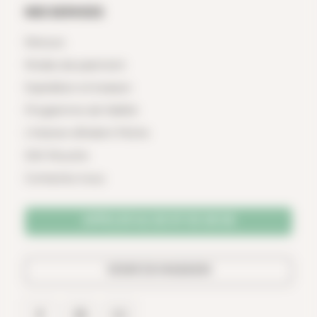
NOS SERVICES
Retours
Modes de paiement
Expédition et livraison
Programme de fidélité
L'histoire d'Ardent Pêche
SAV Mouche
Contactez-nous
APPELER AU 02 97 25 36 56
VENIR EN MAGASIN