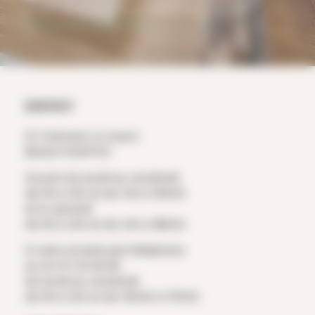
Pêche. Désinscription possible à tout moment.
Politique de confidentialité
CONTACT
ZI Trehonin Le Sourn
56300 PONTIVY
Ouvert du lundi au vendredi
de 9h à 12h et de 14h à 19h00
et le samedi
de 9h à 12h et de 14h à 18h00
À votre écoute par téléphone
au 02 97 25 36 56
du lundi au vendredi
de 9h à 12h et de 13h30 à 17h30