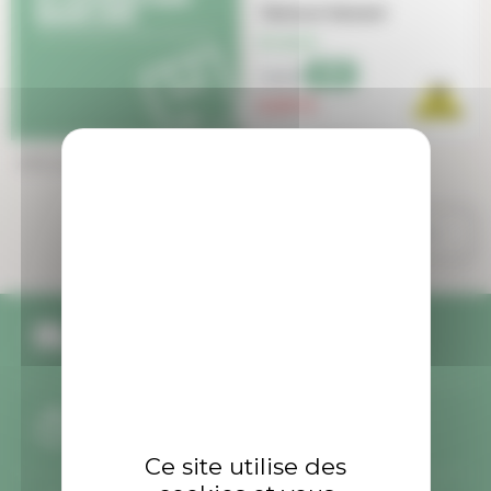
Teinture Veniard
En stock
-29%
7,45 €
5,29 €
Affichage 1-5 de 5 article(s)

Retour en haut
Livraison offerte
dès 49€ d'achat
Expédition sous 24h
pour les produits en stock
Ce site utilise des