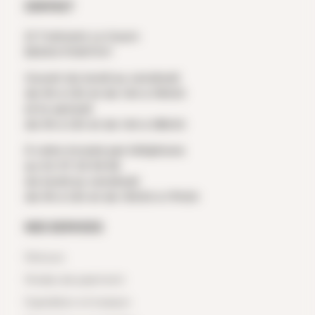
CONTACT
ZI Trehonin Le Sourn
56300 PONTIVY
Ouvert du lundi au vendredi
de 9h à 12h et de 14h à 19h00
et le samedi
de 9h à 12h et de 14h à 18h00
À votre écoute par téléphone
au 02 97 25 36 56
du lundi au vendredi
de 9h à 12h et de 13h30 à 17h30
NOS SERVICES
Retours
Modes de paiement
Expédition et livraison