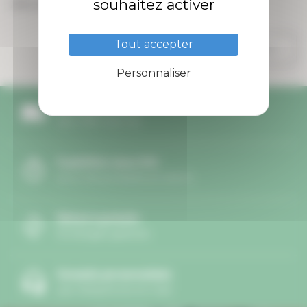
souhaitez activer
Affichage 1-9 de 9 article(s)
Tout accepter

Retour en haut
Personnaliser
Livraison offerte
dès 49€ d'achat
Expédition sous 24h
pour les produits en stock
Retours gratuits
Échanges gratuits
Conseils personnalisés
par téléphone et mail