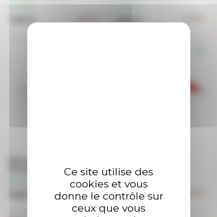
En stock
En stock
7,90 €
7,90 €
favorite_border
favorite_border
Mouche DEVAUX Mer
Mouche DEVAUX Mer
Ce site utilise des
Carnassier SW 22
Carnassier SW 23
cookies et vous
En stock
En stock
donne le contrôle sur
7,90 €
7,90 €
ceux que vous