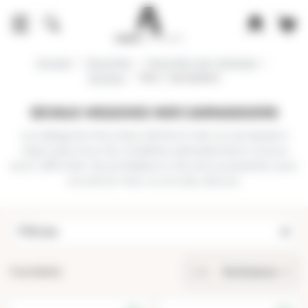
Panneau de gestion des cookies
Accueil
Mouches
Mouches par marques
Devaux
Mer / carnassiers
DEVAUX MOUCHES MER CARNASSIERS
La catégorie
Mouches DEVAUX Mer & Carnassiers
regroupe tous les modèles spécialement conçus
pour affronter les prédateurs les plus puissants, que
ce soit en mer ou en eau douce.
Filtres
9 produits.
Sort
Pertinence