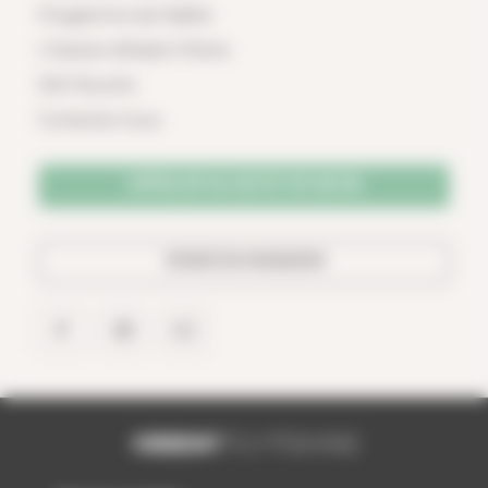
Programme de fidélité
L'histoire d'Ardent Pêche
SAV Mouche
Contactez-nous
APPELER AU 02 97 25 36 56
VENIR EN MAGASIN