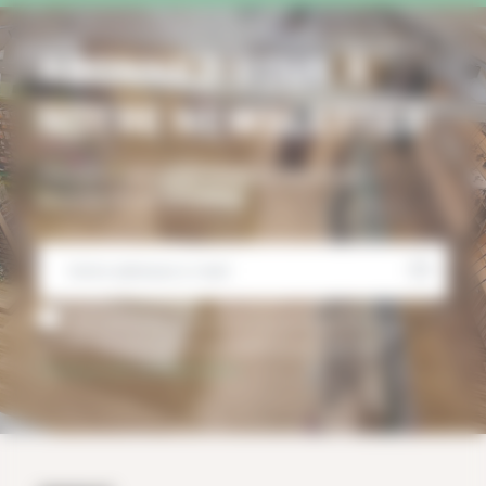
ABONNEZ-VOUS À
NOTRE NEWSLETTER
Inscrivez-vous pour recevoir toutes nos
promotions et actualités
J’accepte de recevoir la newsletter d’Ardent
Pêche. Désinscription possible à tout moment.
Politique de confidentialité