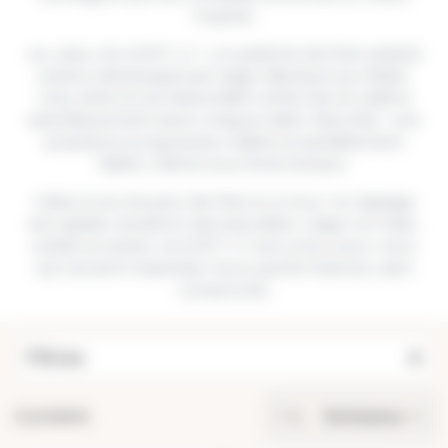
tropical.
Au cœur du SHIFT LT : un système de frein
sealed
carbon
développé par Sage, fabriqué aux États-
Unis, doté d’une étanchéité renforcée et calibré
spécifiquement selon chaque taille. Résultat : une
puissance progressive, stable et parfaitement
fiable, même sous forte tension.
Grâce à son
bouton de frein à un tour
, le réglage
est rapide, intuitif et reproductible. Léger en main,
solide en action, le SHIFT LT est conçu pour ceux
qui veulent maximiser leurs performances, sans
compromis.
Filtres
6 produits.
Trier
Pertinence