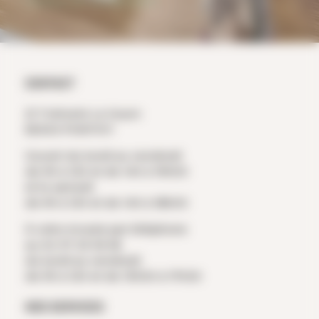
Politique de confidentialité
CONTACT
ZI Trehonin Le Sourn
56300 PONTIVY
Ouvert du lundi au vendredi
de 9h à 12h et de 14h à 19h00
et le samedi
de 9h à 12h et de 14h à 18h00
À votre écoute par téléphone
au 02 97 25 36 56
du lundi au vendredi
de 9h à 12h et de 13h30 à 17h30
NOS SERVICES