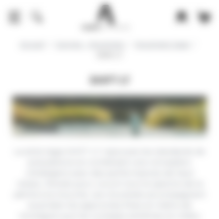
Panneau de gestion des cookies
Accueil
Cannes - Moulinets
Moulinets Sage
Shift LT
SHIFT LT
La série
Sage SHIFT LT
repousse les standards de
polyvalence en combinant une conception
ultralégère
avec des performances de haut
niveau. Pensés pour couvrir tout le spectre de la
pêche à la mouche, ces moulinets accompagnent
aussi bien les approches fines en rivière de
montagne que les combats extrêmes en milieu