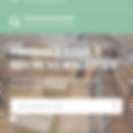
Échanges gratuits
Conseils personnalisés
par téléphone et mail
ABONNEZ-VOUS À
NOTRE NEWSLETTER
Inscrivez-vous pour recevoir toutes nos
promotions et actualités
J’accepte de recevoir la newsletter d’Ardent
Pêche. Désinscription possible à tout moment.