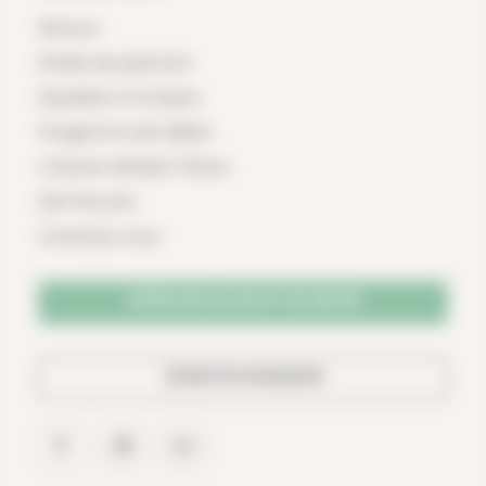
Retours
Modes de paiement
Expédition et livraison
Programme de fidélité
L'histoire d'Ardent Pêche
SAV Mouche
Contactez-nous
APPELER AU 02 97 25 36 56
VENIR EN MAGASIN