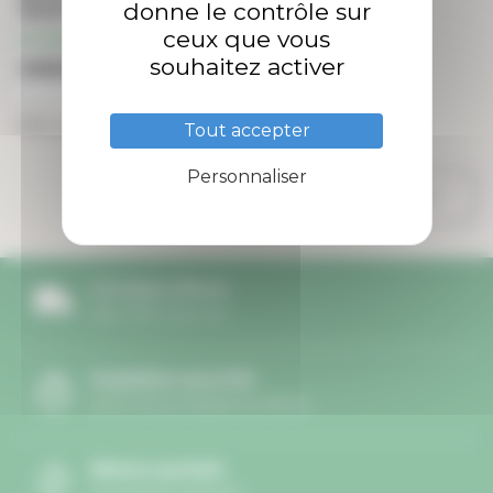
donne le contrôle sur
Squall
ceux que vous
En stock
souhaitez activer
248,00 €
Affichage 1-6 de 6 article(s)
Tout accepter
Personnaliser

Retour en haut
Livraison offerte
dès 49€ d'achat
Expédition sous 24h
pour les produits en stock
Retours gratuits